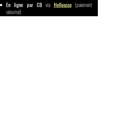
En ligne par CB
via
Helloasso
(paiement
sécurisé)
Par chèque
: il vous suffit d’imprimer le
formulaire de don
, de le remplir et de nous
l’envoyer accompagné d’un chèque du montant de
votre don, libellé à l’ordre de Compagnie La Jungle
(69, avenue Jean Moulin 63200 Mozac).
Par virement bancaire
: prenez
contact
avec
nous.
Merci de nous préciser si vous désirez apparaître
sur le site de La Jungle.
Pour cela, envoyez par mail une photo ou un logo
et, si vous le souhaitez, une adresse web si vous
avez un site à
cielajungle@gmail.com
.